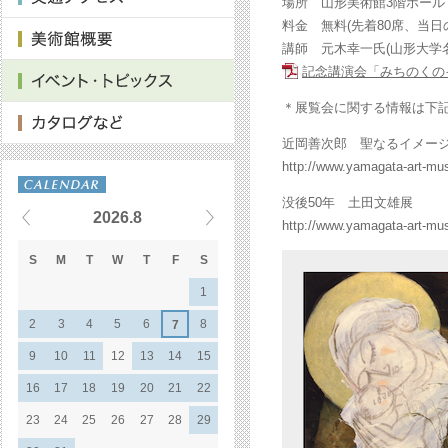
場所 山形美術館3階ホール
料金 無料(先着80席、当日
講師 元木幸一氏(山形大学
記念講演会「みちのくの
＊展覧会に関する情報は下記
近岡善次郎 聖なるイメー
http://www.yamagata-art-mus
没後50年 土田文雄展
2026.8
http://www.yamagata-art-mus
S
M
T
W
T
F
S
1
2
3
4
5
6
8
7
9
10
11
12
13
14
15
16
17
18
19
20
21
22
23
24
25
26
27
28
29