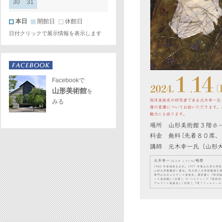
30
31
本日
開館日
休館日
日付クリックで展示情報を表示します
Facebookで
山形美術館
を
みる