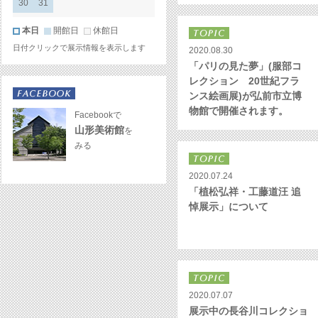
30
31
本日
開館日
休館日
日付クリックで展示情報を表示します
2020.08.30
「パリの見た夢」(服部コ
レクション 20世紀フラ
ンス絵画展)が弘前市立博
物館で開催されます。
Facebookで
山形美術館
を
みる
2020.07.24
「植松弘祥・工藤道汪 追
悼展示」について
2020.07.07
展示中の長谷川コレクショ