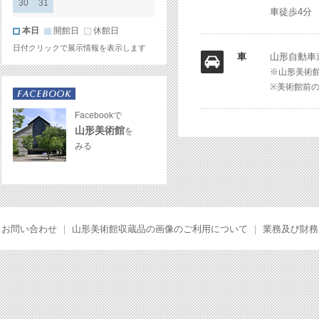
30
31
車徒歩4分
本日
開館日
休館日
日付クリックで展示情報を表示します
車
山形自動車
※山形美術
※美術館前
Facebookで
山形美術館
を
みる
お問い合わせ
｜
山形美術館収蔵品の画像のご利用について
｜
業務及び財務