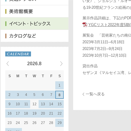
い女》、ジョルジュ・ルオー
る19-20世紀フランス絵
展示作品詳細は、下記のPD
YGCリスト2022年度5期(2:
展覧会 「芸術家たちの南
2023年3月11日─6月18
2023年7月2日─9月24
2023年10月7日─12月1
2026.8
貸出作品
セザンヌ《マルセイユ湾、レス
S
M
T
W
T
F
S
1
一覧へ戻る
2
3
4
5
6
7
8
9
10
11
12
13
14
15
16
17
18
19
20
21
22
23
24
25
26
27
28
29