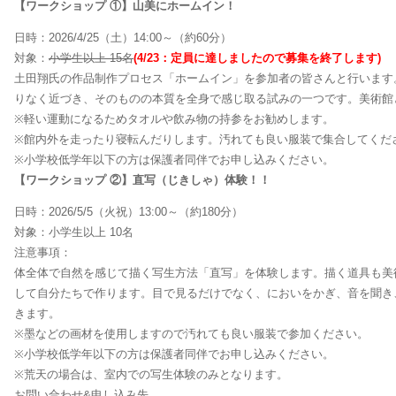
【ワークショップ ①】山美にホームイン！
日時：2026/4/25（土）14:00～（約60分）
対象：
小学生以上 15名
(4/23：定員に達しましたので募集を終了します)
土田翔氏の作品制作プロセス「ホームイン」を参加者の皆さんと行います
りなく近づき、そのものの本質を全身で感じ取る試みの一つです。美術館
※軽い運動になるためタオルや飲み物の持参をお勧めします。
※館内外を走ったり寝転んだりします。汚れても良い服装で集合してくだ
※小学校低学年以下の方は保護者同伴でお申し込みください。
【ワークショップ ②】直写（じきしゃ）体験！！
日時：2026/5/5（火祝）13:00～（約180分）
対象：小学生以上 10名
注意事項：
体全体で自然を感じて描く写生方法「直写」を体験します。描く道具も美
して自分たちで作ります。目で見るだけでなく、においをかぎ、音を聞き
きます。
※墨などの画材を使用しますので汚れても良い服装で参加ください。
※小学校低学年以下の方は保護者同伴でお申し込みください。
※荒天の場合は、室内での写生体験のみとなります。
お問い合わせ&申し込み先