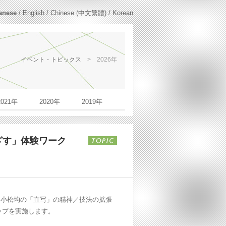
anese
/
English
/
Chinese (中文繁體)
/
Korean
イベント・トピックス
>
2026年
2021年
2020年
2019年
ざす」体験ワーク
、小松均の「直写」の精神／技法の拡張
ップを実施します。