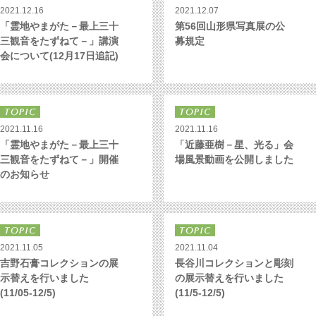
2021.12.16
2021.12.07
「霊地やまがた－最上三十
第56回山形県写真展の公
三観音をたずねて－」講演
募規定
会について(12月17日追記)
2021.11.16
2021.11.16
「霊地やまがた－最上三十
「近藤亜樹－星、光る」会
三観音をたずねて－」開催
場風景動画を公開しました
のお知らせ
2021.11.05
2021.11.04
吉野石膏コレクションの展
長谷川コレクションと彫刻
示替えを行いました
の展示替えを行いました
(11/05-12/5)
(11/5-12/5)