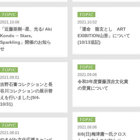
2021.10.06
2021.10.02
「近藤亜樹─星、光る/ Aki
「運命 龍玄とし ART
Kondo ─ Stars,
EXIBITION山形」について
Sparkling」開催のお知ら
(10/13追記)
せ
2021.09.06
2021.09.01
令和3年度齋藤茂吉文化賞
吉野石膏コレクションと長
の受賞について
谷川コレクションの展示替
えを行いました(9/4-
10/31)
2021.08.06
2021.08.01
8/8(日)梅津庸一氏クロス
やまがた文化応援キャンペ