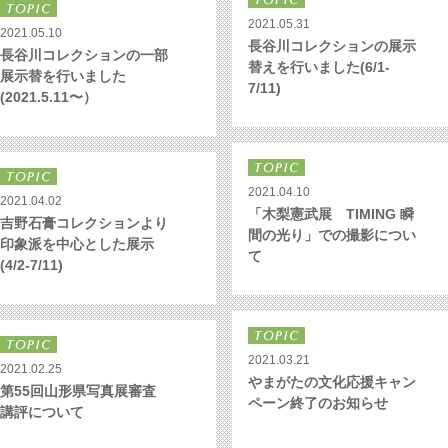
2021.05.31
2021.05.10
長谷川コレクションの展示
長谷川コレクションの一部
替えを行いました(6/1-
展示替を行いました
7/11)
(2021.5.11〜）
2021.04.10
2021.04.02
「木梨憲武展 TIMING 瞬
吉野石膏コレクションより
間の光り」での撮影につい
印象派を中心とした展示
て
(4/2-7/11)
2021.03.21
2021.02.25
やまがたの文化応援キャン
第55回山形県写真展審査
ペーン終了のお知らせ
講評について