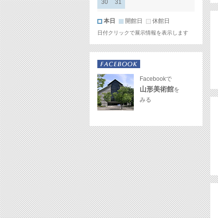
30
31
本日
開館日
休館日
日付クリックで展示情報を表示します
Facebookで
山形美術館
を
みる