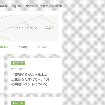
anese
/
English
/
Chinese (中文繁體)
/
Korean
イベント・トピックス
>
2021年
2021年
2020年
2019年
2021.12.21
「霊地やまがた－最上三十
三観音をたずねて－」1月
の関連イベントについて