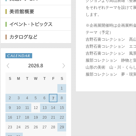
クションより髙山辰雄〈聖家
をそれぞれテーマを設けて
します。
※企画展開催時は企画展料
テーマ（予定）
吉野石膏コレクション 髙山
吉野石膏コレクション エコ
吉野石膏コレクション 風景
服部コレクション 静物と室
2026.8
山形の美術 山・川・くらし：
服部コレクション 夢・現実を
S
M
T
W
T
F
S
1
2
3
4
5
6
8
7
9
10
11
12
13
14
15
16
17
18
19
20
21
22
23
24
25
26
27
28
29