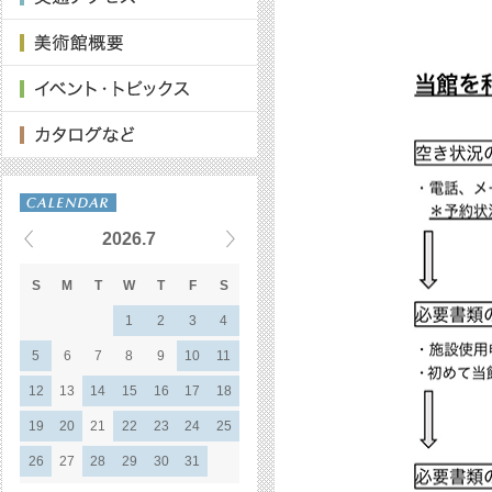
2026.7
S
M
T
W
T
F
S
1
2
3
4
5
6
7
8
9
10
11
12
13
14
15
16
17
18
19
20
21
22
23
24
25
26
27
28
29
30
31