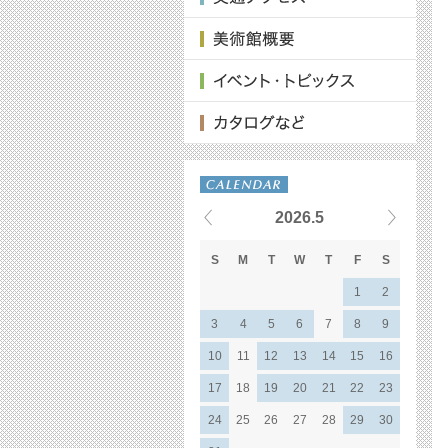
2026.5
S
M
T
W
T
F
S
1
2
3
4
5
6
7
8
9
10
11
12
13
14
15
16
17
18
19
20
21
22
23
24
25
26
27
28
29
30