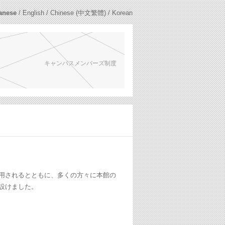
anese
/
English
/
Chinese (中文繁體)
/
Korean
キャンパスメンバーズ制度
用されるとともに、多くの方々に本館の
設けました。