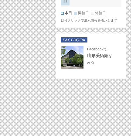
31
本日
開館日
休館日
日付クリックで展示情報を表示します
Facebookで
山形美術館
を
みる